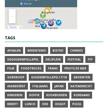
TAGS
AFHALEN
BEKENTENIS
BISTRO
CHINEES
DEGOUDENPOLLEPEL
DELIPLEIN
FESTIVAL
FFF
FILM
FOODTRUCKS
FRANS
FRUITS DE MER
GOEDKOOP
GOUDENPOLLEPEL17/18
GROENTEN
INGREDIËNT
ITALIAANS
JAPAN
KATENDRECHT
KINDEREN
KOFFIE
KOOKBOEKEN
KOREAANS
KREEFT
LUNCH
ODE
OOGST
PIZZA