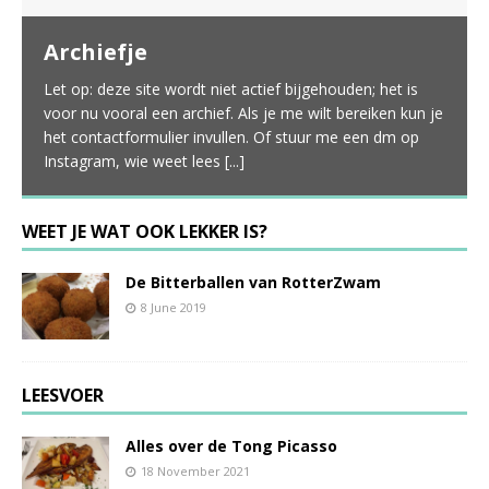
Archiefje
Let op: deze site wordt niet actief bijgehouden; het is
voor nu vooral een archief. Als je me wilt bereiken kun je
het contactformulier invullen. Of stuur me een dm op
Instagram, wie weet lees
[...]
WEET JE WAT OOK LEKKER IS?
De Bitterballen van RotterZwam
8 June 2019
LEESVOER
Alles over de Tong Picasso
18 November 2021