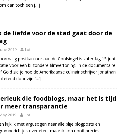
om dan toch een
[…]
 de liefde voor de stad gaat door de
ag
June 2019
Lot
oormalig postkantoor aan de Coolsingel is zaterdag 15 juni
catie voor een bijzondere filmvertoning. In de documentaire
of Gold zie je hoe de Amerikaanse culinair schrijver Jonathan
al etend door zijn
[…]
erleuk die foodblogs, maar het is tijd
r meer transparantie
 May 2019
Lot
ren kijk ik met argusogen naar alle blije blogposts en
gramberichtjes over eten, maar ik kon nooit precies