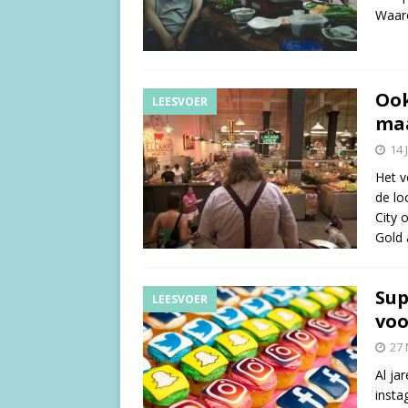
Waar
Ook
LEESVOER
ma
14 
Het v
de lo
City 
Gold 
Sup
LEESVOER
voo
27
Al ja
insta