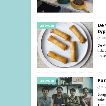
De 
LEESVOER
typ
18 
De Vi
bakt 
Rotte
Par
LEESVOER
9 F
Bong 
ieder
Tampo