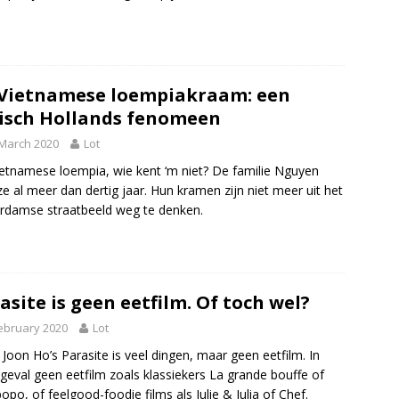
Vietnamese loempiakraam: een
isch Hollands fenomeen
March 2020
Lot
etnamese loempia, wie kent ‘m niet? De familie Nguyen
ze al meer dan dertig jaar. Hun kramen zijn niet meer uit het
rdamse straatbeeld weg te denken.
asite is geen eetfilm. Of toch wel?
ebruary 2020
Lot
Joon Ho’s Parasite is veel dingen, maar geen eetfilm. In
 geval geen eetfilm zoals klassiekers La grande bouffe of
po, of feelgood-foodie films als Julie & Julia of Chef.