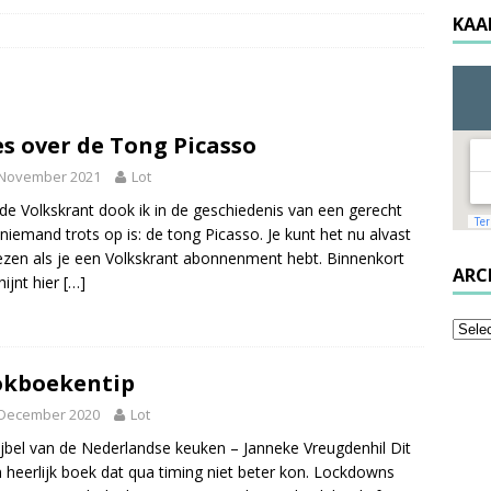
KAA
es over de Tong Picasso
 November 2021
Lot
de Volkskrant dook ik in de geschiedenis van een gerecht
niemand trots op is: de tong Picasso. Je kunt het nu alvast
lezen als je een Volkskrant abonnenment hebt. Binnenkort
ARC
hijnt hier
[…]
okboekentip
 December 2020
Lot
jbel van de Nederlandse keuken – Janneke Vreugdenhil Dit
n heerlijk boek dat qua timing niet beter kon. Lockdowns