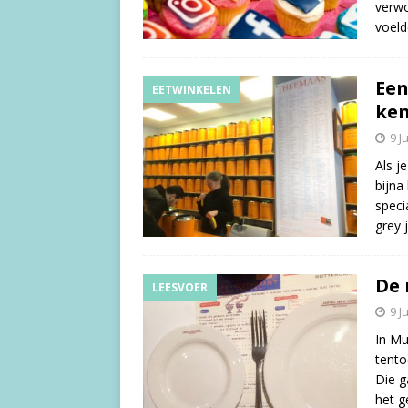
verwo
voeld
Een
EETWINKELEN
ke
9 J
Als j
bijna
speci
grey
De 
LEESVOER
9 J
In Mu
tento
Die g
het g