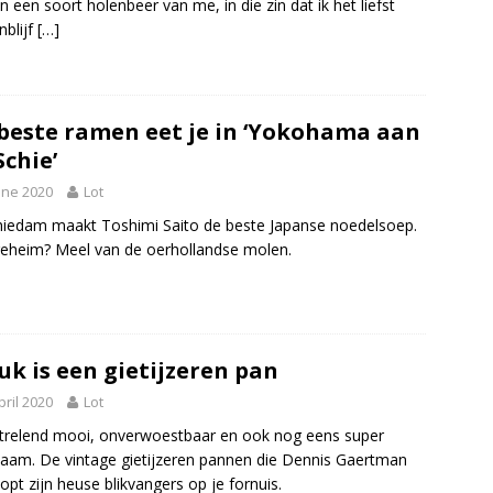
 een soort holenbeer van me, in die zin dat ik het liefst
nblijf
[…]
beste ramen eet je in ‘Yokohama aan
Schie’
une 2020
Lot
hiedam maakt Toshimi Saito de beste Japanse noedelsoep.
geheim? Meel van de oerhollandse molen.
uk is een gietijzeren pan
pril 2020
Lot
relend mooi, onverwoestbaar en ook nog eens super
aam. De vintage gietijzeren pannen die Dennis Gaertman
opt zijn heuse blikvangers op je fornuis.