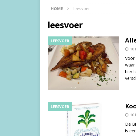
HOME
leesvoer
leesvoer
All
LEESVOER
18
Voor 
waar 
hier 
versc
Ko
LEESVOER
10
De Bi
is ee