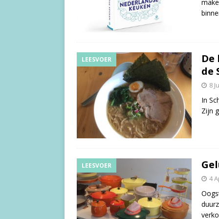
maken
binne
De 
LEESVOER
de 
8 J
In Sc
Zijn 
Gel
LEESVOER
4 A
Oogst
duurz
verko