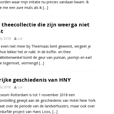
orden waar mijn irritatie nu precies vandaan kwam. Ik
e me een zure muts als ik
[…]
 theecollectie die zijn weerga niet
nt
uly 2018
Lot
e even niet meer bij Theemaas bent geweest, vergeet je
 hoe lekker het er ruikt. In de koffie- en thee
aliteitenwinkel komt de geur van yunnan, jasmijn en earl
 je tegemoet, vermengd
[…]
rijke geschiedenis van HNY
uly 2018
Lot
seum Rotterdam is tot 1 november 2018 een
onstelling gewijd aan de geschiedenis van Hotel New York.
aat over de periode van de landverhuizers, maar ook over
edurfde project van Hans Loos,
[…]