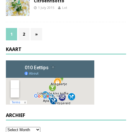
Citroenrisotto
1 July 2015
Lot
1
2
»
KAART
ARCHIEF