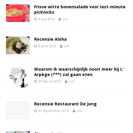
Frisse witte bonensalade voor last-minute
picknicks
4 July 2016
Lot
Recensie Aloha
8 June 2016
Lot
Waarom ik waarschijnlijk nooit meer bij L’
Arpège (***) zal gaan eten.
29 March 2016
Lot
Recensie Restaurant De Jong
25 September 2015
Lot