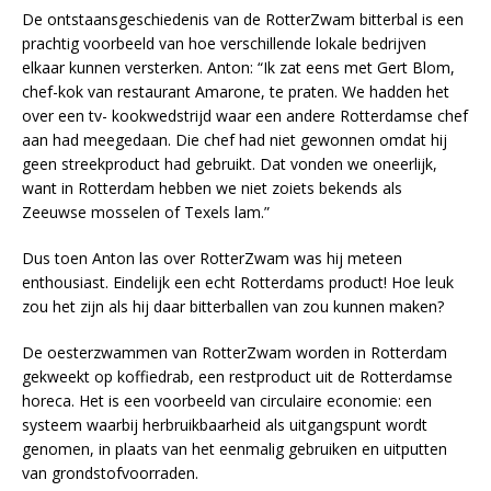
De ontstaansgeschiedenis van de RotterZwam bitterbal is een
prachtig voorbeeld van hoe verschillende lokale bedrijven
elkaar kunnen versterken. Anton: “Ik zat eens met Gert Blom,
chef-kok van restaurant Amarone, te praten. We hadden het
over een tv- kookwedstrijd waar een andere Rotterdamse chef
aan had meegedaan. Die chef had niet gewonnen omdat hij
geen streekproduct had gebruikt. Dat vonden we oneerlijk,
want in Rotterdam hebben we niet zoiets bekends als
Zeeuwse mosselen of Texels lam.”
Dus toen Anton las over RotterZwam was hij meteen
enthousiast. Eindelijk een echt Rotterdams product! Hoe leuk
zou het zijn als hij daar bitterballen van zou kunnen maken?
De oesterzwammen van RotterZwam worden in Rotterdam
gekweekt op koffiedrab, een restproduct uit de Rotterdamse
horeca. Het is een voorbeeld van circulaire economie: een
systeem waarbij herbruikbaarheid als uitgangspunt wordt
genomen, in plaats van het eenmalig gebruiken en uitputten
van grondstofvoorraden.