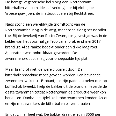
De hartige vegetarische bal sloeg aan. RotterZwam
bitterballen zijn inmiddels al verkrijgbaar bij Aloha, het
Vroesenpaviljoen, de frietboutique en bij Rechtstreex.
Niets stond een wereldwijde triomftocht van de
RotterZwambal nog in de weg, maar toen sloeg het noodlot
toe. Bij de kwekerij van RotterZwam, die gevestigd was in de
kelder van het voormalige Tropicana, brak eind mei 2017
brand uit. Alles raakte bedekt onder een dikke laag roet.
Apparatuur was onbruikbaar geworden. De
zwammenproductie lag voor onbepaalde tijd plat.
Maar brand of niet: de wereld borrelt door. De
bitterballenmachine moet gevoed worden. Een bevriende
zwammenkweker uit Brabant, die zijn paddenstoelen ook op
koffiedrab kweekt, hielp de bakker uit de brand en leverde de
oesterzwammen totdat RotterZwam de productie weer kon
hervatten. Dankzij de tijdelijke brabozwammen konden Anton
en zijn medewerkers de bitterballen blijven draaien.
En dat zijn er heel wat. De bakker draait er ruim 3000 per