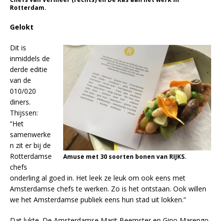
Rotterdam.
Gelokt
Dit is
inmiddels de
derde editie
van de
010/020
diners.
Thijssen:
“Het
samenwerke
n zit er bij de
Rotterdamse
Amuse met 30 soorten bonen van RIJKS.
chefs
onderling al goed in. Het leek ze leuk om ook eens met
Amsterdamse chefs te werken. Zo is het ontstaan. Ook willen
we het Amsterdamse publiek eens hun stad uit lokken.”
Dat lukte. De Amsterdamse Marit Beemster en Gino Marengo,