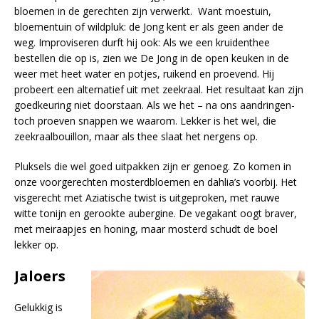
bloemen in de gerechten zijn verwerkt. Want moestuin,
bloementuin of wildpluk: de Jong kent er als geen ander de
weg. Improviseren durft hij ook: Als we een kruidenthee
bestellen die op is, zien we De Jong in de open keuken in de
weer met heet water en potjes, ruikend en proevend. Hij
probeert een alternatief uit met zeekraal. Het resultaat kan zijn
goedkeuring niet doorstaan. Als we het – na ons aandringen-
toch proeven snappen we waarom. Lekker is het wel, die
zeekraalbouillon, maar als thee slaat het nergens op.
Pluksels die wel goed uitpakken zijn er genoeg. Zo komen in
onze voorgerechten mosterdbloemen en dahlia’s voorbij. Het
visgerecht met Aziatische twist is uitgeproken, met rauwe
witte tonijn en gerookte aubergine. De vegakant oogt braver,
met meiraapjes en honing, maar mosterd schudt de boel
lekker op.
Jaloers
Gelukkig is