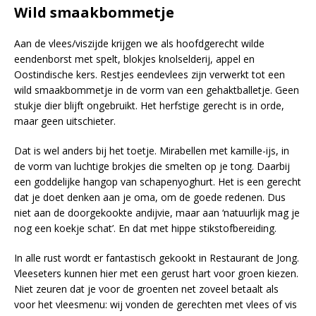
Wild smaakbommetje
Aan de vlees/viszijde krijgen we als hoofdgerecht wilde
eendenborst met spelt, blokjes knolselderij, appel en
Oostindische kers. Restjes eendevlees zijn verwerkt tot een
wild smaakbommetje in de vorm van een gehaktballetje. Geen
stukje dier blijft ongebruikt. Het herfstige gerecht is in orde,
maar geen uitschieter.
Dat is wel anders bij het toetje. Mirabellen met kamille-ijs, in
de vorm van luchtige brokjes die smelten op je tong. Daarbij
een goddelijke hangop van schapenyoghurt. Het is een gerecht
dat je doet denken aan je oma, om de goede redenen. Dus
niet aan de doorgekookte andijvie, maar aan ‘natuurlijk mag je
nog een koekje schat’. En dat met hippe stikstofbereiding.
In alle rust wordt er fantastisch gekookt in Restaurant de Jong.
Vleeseters kunnen hier met een gerust hart voor groen kiezen.
Niet zeuren dat je voor de groenten net zoveel betaalt als
voor het vleesmenu: wij vonden de gerechten met vlees of vis