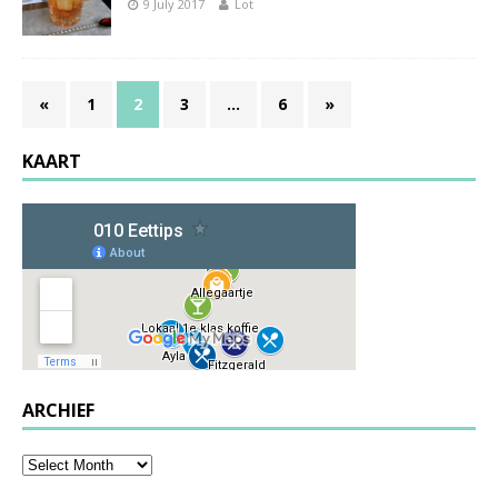
9 July 2017
Lot
«
1
2
3
…
6
»
KAART
ARCHIEF