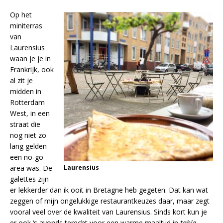
Op het
miniterras
van
Laurensius
waan je je in
Frankrijk, ook
al zit je
midden in
Rotterdam
West, in een
straat die
nog niet zo
lang gelden
een no-go
area was. De
Laurensius
galettes zijn
er lekkerder dan ik ooit in Bretagne heb gegeten. Dat kan wat
zeggen of mijn ongelukkige restaurantkeuzes daar, maar zegt
vooral veel over de kwaliteit van Laurensius. Sinds kort kun je
er ook ‘s avonds terecht voor een warme maaltijd in
table