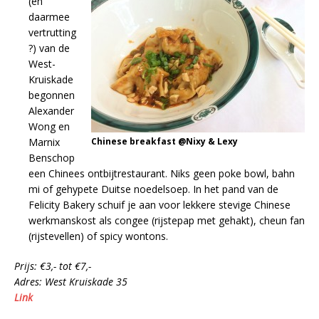
(en
daarmee
vertrutting
?) van de
West-
Kruiskade
begonnen
Alexander
Wong en
Marnix
Chinese breakfast @Nixy & Lexy
Benschop
een Chinees ontbijtrestaurant. Niks geen poke bowl, bahn
mi of gehypete Duitse noedelsoep. In het pand van de
Felicity Bakery schuif je aan voor lekkere stevige Chinese
werkmanskost als congee (rijstepap met gehakt), cheun fan
(rijstevellen) of spicy wontons.
Prijs: €3,- tot €7,-
Adres: West Kruiskade 35
Link