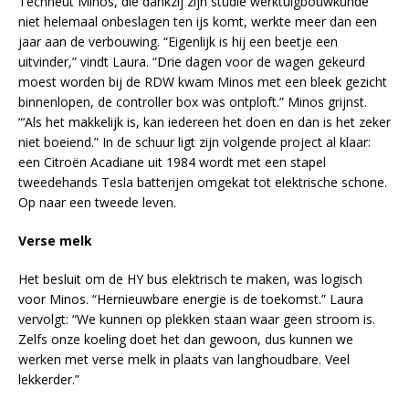
Techneut Minos, die dankzij zijn studie werktuigbouwkunde
niet helemaal onbeslagen ten ijs komt, werkte meer dan een
jaar aan de verbouwing. “Eigenlijk is hij een beetje een
uitvinder,” vindt Laura. “Drie dagen voor de wagen gekeurd
moest worden bij de RDW kwam Minos met een bleek gezicht
binnenlopen, de controller box was ontploft.” Minos grijnst.
“‘Als het makkelijk is, kan iedereen het doen en dan is het zeker
niet boeiend.” In de schuur ligt zijn volgende project al klaar:
een Citroën Acadiane uit 1984 wordt met een stapel
tweedehands Tesla batterijen omgekat tot elektrische schone.
Op naar een tweede leven.
Verse melk
Het besluit om de HY bus elektrisch te maken, was logisch
voor Minos. “Hernieuwbare energie is de toekomst.” Laura
vervolgt: “We kunnen op plekken staan waar geen stroom is.
Zelfs onze koeling doet het dan gewoon, dus kunnen we
werken met verse melk in plaats van langhoudbare. Veel
lekkerder.”