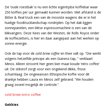
De ‘oude roestbak’ is nu een lichte eigentijdse koffiebar waar
250 koffies per uur gemaakt kunnen worden. Met afstand is de
Bitter & Real truck een van de mooiste wagens die er in het
huidige foodtrucklandschap rondrijden. Op het dak liggen
zonnepanelen, een blitse espressomachine is een van de
blikvangers. Deze Kees van der Westen, de Rolls Royce onder
de koffiezetters, is hier en daar aangepast aan het werken op
zonne-energie.
Ook de tap voor de
cold brew coffee
en thee valt op. “Die werkt
volgens hetzelfde principe als een Guiness-tap, “ verklaart
Minos. Alleen stroomt hier geen bier maar koude ‘nitro coffee’
uit: De stikstof zorgt voor een ongekend dikke, frisse
schuimlaag. De ongewassen Ethiopische koffie voor dit
drankje hebben Laura en Minos zelf gebrand. “We houden
graag zoveel mogelijk de controle.”
cold brew nitro coffee
Gekkies