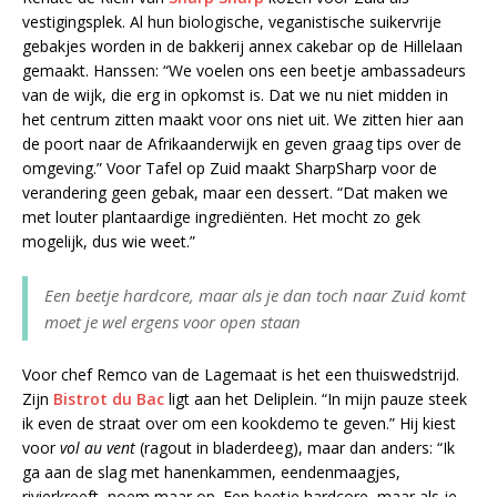
vestigingsplek. Al hun biologische, veganistische suikervrije
gebakjes worden in de bakkerij annex cakebar op de Hillelaan
gemaakt. Hanssen: “We voelen ons een beetje ambassadeurs
van de wijk, die erg in opkomst is. Dat we nu niet midden in
het centrum zitten maakt voor ons niet uit. We zitten hier aan
de poort naar de Afrikaanderwijk en geven graag tips over de
omgeving.” Voor Tafel op Zuid maakt SharpSharp voor de
verandering geen gebak, maar een dessert. “Dat maken we
met louter plantaardige ingrediënten. Het mocht zo gek
mogelijk, dus wie weet.”
Een beetje hardcore, maar als je dan toch naar Zuid komt
moet je wel ergens voor open staan
Voor chef Remco van de Lagemaat is het een thuiswedstrijd.
Zijn
Bistrot du Bac
ligt aan het Deliplein. “In mijn pauze steek
ik even de straat over om een kookdemo te geven.” Hij kiest
voor
vol au vent
(ragout in bladerdeeg), maar dan anders: “Ik
ga aan de slag met hanenkammen, eendenmaagjes,
rivierkreeft, noem maar op. Een beetje hardcore, maar als je