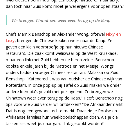
dan toch naar Zuid komt moet je wel ergens voor open staan.”
We brengen Chinatown weer even terug op de Kaap
Chefs Marnix Benschop en Alexander Wong, oftewel
Nixy en
Lexy
, brengen de Chinese keuken weer naar de Kaap. Ze
geven een klein voorproefje op hun nieuwe Chinese
restaurant. Die zaak komt weliswaar op de West-Kruiskade,
maar een link met Zuid hebben de heren zeker. Benschop
kookte enkele jaren bij de Matroos en het Meisje, Wongs
ouders hadden vroeger Chinees restaurant Malakka op Zuid.
Benschop: “Katendrecht was van oudsher de Chinese wijk van
Rotterdam. In onze pop-up bij Tafel op Zuid maken we onder
andere loempia’s gevuld met pekingeend. Zo brengen we
Chinatown weer even terug op de Kaap.” Heeft Benschop nog
tips voor wie Zuid verder wil ontdekken? “De Afrikaandermarkt.
Dat is nog een gewone, echte markt. Daar zie je Poolse en
Afrikaanse families hun weekboodschappen doen. Als je die
tassen ziet weet je: daar gaat flink gekookt worden!”