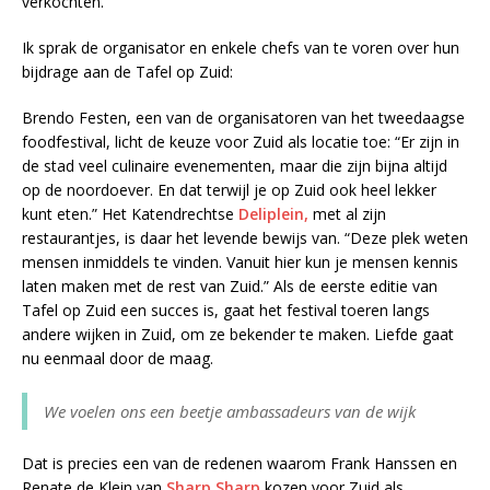
verkochten.
Ik sprak de organisator en enkele chefs van te voren over hun
bijdrage aan de Tafel op Zuid:
Brendo Festen, een van de organisatoren van het tweedaagse
foodfestival, licht de keuze voor Zuid als locatie toe: “Er zijn in
de stad veel culinaire evenementen, maar die zijn bijna altijd
op de noordoever. En dat terwijl je op Zuid ook heel lekker
kunt eten.” Het Katendrechtse
Deliplein,
met al zijn
restaurantjes, is daar het levende bewijs van. “Deze plek weten
mensen inmiddels te vinden. Vanuit hier kun je mensen kennis
laten maken met de rest van Zuid.” Als de eerste editie van
Tafel op Zuid een succes is, gaat het festival toeren langs
andere wijken in Zuid, om ze bekender te maken. Liefde gaat
nu eenmaal door de maag.
We voelen ons een beetje ambassadeurs van de wijk
Dat is precies een van de redenen waarom Frank Hanssen en
Renate de Klein van
Sharp Sharp
kozen voor Zuid als