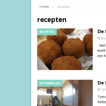
HOME
recepten
recepten
De 
RECEPTEN
8 J
Met 
heeft
een h
De 
EETWINKELEN
30
Toen 
Rotte