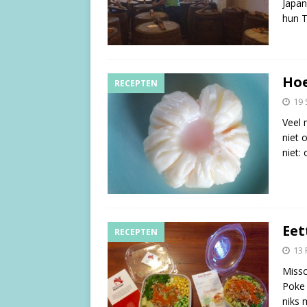
Japan
hun 
Hoe
RECEPTEN
19
Veel 
niet 
niet:
Eet
RECEPTEN
13 
Missc
Poke 
niks 