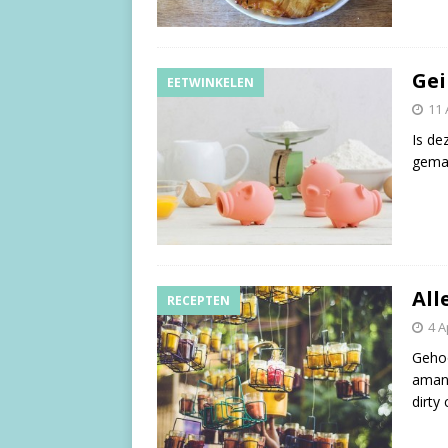
Gei
EETWINKELEN
11 
Is de
gemaa
All
RECEPTEN
4 A
Gehoo
amand
dirty 