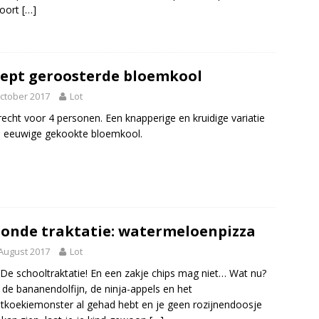
soort
[…]
ept geroosterde bloemkool
ctober 2017
Lot
recht voor 4 personen. Een knapperige en kruidige variatie
 eeuwige gekookte bloemkool.
onde traktatie: watermeloenpizza
August 2017
Lot
 De schooltraktatie! En een zakje chips mag niet… Wat nu?
e de bananendolfijn, de ninja-appels en het
jtkoekiemonster al gehad hebt en je geen rozijnendoosje