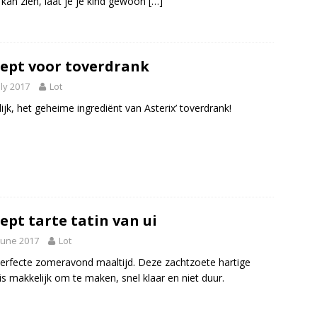
kan zien, laat je je kind gewoon
[…]
ept voor toverdrank
uly 2017
Lot
lijk, het geheime ingrediënt van Asterix’ toverdrank!
ept tarte tatin van ui
June 2017
Lot
erfecte zomeravond maaltijd. Deze zachtzoete hartige
 is makkelijk om te maken, snel klaar en niet duur.