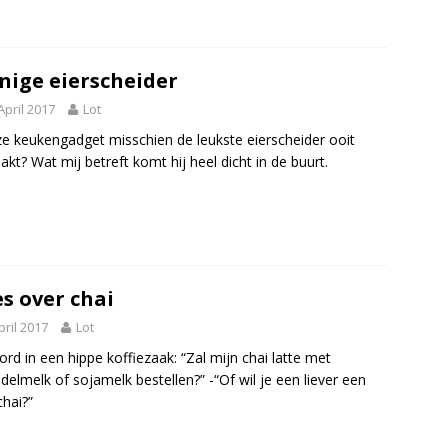
nige eierscheider
April 2017
Lot
ze keukengadget misschien de leukste eierscheider ooit
kt? Wat mij betreft komt hij heel dicht in de buurt.
es over chai
pril 2017
Lot
rd in een hippe koffiezaak: “Zal mijn chai latte met
elmelk of sojamelk bestellen?” -“Of wil je een liever een
chai?”