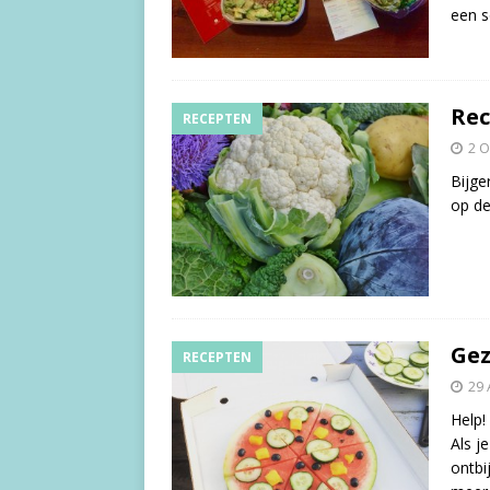
een 
Rec
RECEPTEN
2 O
Bijge
op de
Gez
RECEPTEN
29 
Help!
Als j
ontbi