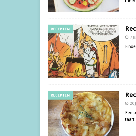
meer 
Rec
RECEPTEN
7 J
Einde
Rec
RECEPTEN
20 
Een p
taart