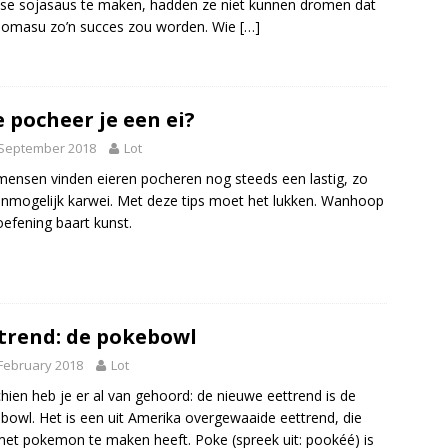
se sojasaus te maken, hadden ze niet kunnen dromen dat
Tomasu zo’n succes zou worden. Wie
[…]
 pocheer je een ei?
 September 2018
Lot
mensen vinden eieren pocheren nog steeds een lastig, zo
onmogelijk karwei. Met deze tips moet het lukken. Wanhoop
 oefening baart kunst.
trend: de pokebowl
February 2018
Lot
hien heb je er al van gehoord: de nieuwe eettrend is de
bowl. Het is een uit Amerika overgewaaide eettrend, die
met pokemon te maken heeft. Poke (spreek uit: pookéé) is