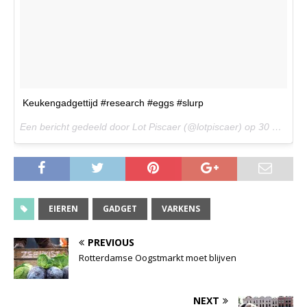
Keukengadgettijd #research #eggs #slurp
Een bericht gedeeld door Lot Piscaer (@lotpiscaer) op
30 Mrt 2017 om 1:14 PDT
EIEREN
GADGET
VARKENS
PREVIOUS
Rotterdamse Oogstmarkt moet blijven
NEXT