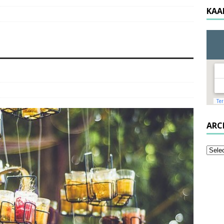
KAA
ARC