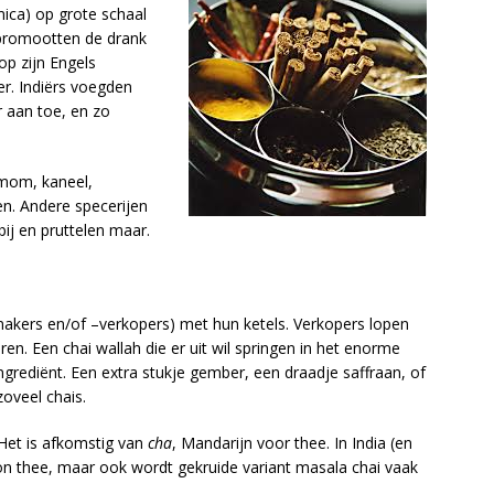
mica) op grote schaal
 promootten de drank
op zijn Engels
r. Indiërs voegden
r aan toe, en zo
mom, kaneel,
n. Andere specerijen
ij en pruttelen maar.
akers en/of –verkopers) met hun ketels. Verkopers lopen
en. Een chai wallah die er uit wil springen in het enorme
ngrediënt. Een extra stukje gember, een draadje saffraan, of
zoveel chais.
Het is afkomstig van
cha
, Mandarijn voor thee. In India (en
on thee, maar ook wordt gekruide variant masala chai vaak