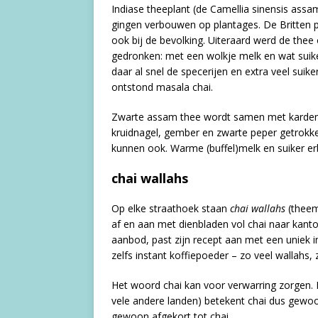
Indiase theeplant (de Camellia sinensis assa
gingen verbouwen op plantages. De Britten
ook bij de bevolking. Uiteraard werd de thee 
gedronken: met een wolkje melk en wat suike
daar al snel de specerijen en extra veel suike
ontstond masala chai.
Zwarte assam thee wordt samen met karde
kruidnagel, gember en zwarte peper getrokke
kunnen ook. Warme (buffel)melk en suiker erb
chai wallahs
Op elke straathoek staan
chai wallahs
(theem
af en aan met dienbladen vol chai naar kantor
aanbod, past zijn recept aan met een uniek i
zelfs instant koffiepoeder – zo veel wallahs, 
Het woord chai kan voor verwarring zorgen. 
vele andere landen) betekent chai dus gewo
gewoon afgekort tot chai.