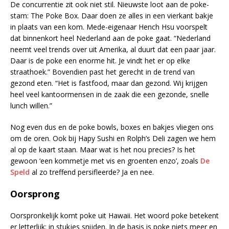
De concurrentie zit ook niet stil. Nieuwste loot aan de poke-
stam: The Poke Box. Daar doen ze alles in een vierkant bakje
in plaats van een kom. Mede-eigenaar Hench Hsu voorspelt
dat binnenkort heel Nederland aan de poke gaat. “Nederland
neemt veel trends over uit Amerika, al duurt dat een paar jaar.
Daar is de poke een enorme hit. Je vindt het er op elke
straathoek.” Bovendien past het gerecht in de trend van
gezond eten. “Het is fastfood, maar dan gezond. Wij krijgen
heel veel kantoormensen in de zaak die een gezonde, snelle
lunch willen.”
Nog even dus en de poke bowls, boxes en bakjes vliegen ons
om de oren. Ook bij Hapy Sushi en Rolph’s Deli zagen we hem
al op de kaart staan. Maar wat is het nou precies? Is het
gewoon ‘een kommetje met vis en groenten enzo’, zoals
De
Speld
al zo treffend persifleerde? Ja en nee.
Oorsprong
Oorspronkelijk komt poke uit Hawaii. Het woord poke betekent
er letterlijk: in stukjes snijden. In de basis is poke niets meer en