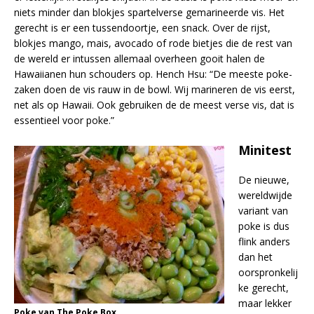
niets minder dan blokjes spartelverse gemarineerde vis. Het
gerecht is er een tussendoortje, een snack. Over de rijst,
blokjes mango, mais, avocado of rode bietjes die de rest van
de wereld er intussen allemaal overheen gooit halen de
Hawaiianen hun schouders op. Hench Hsu: “De meeste poke-
zaken doen de vis rauw in de bowl. Wij marineren de vis eerst,
net als op Hawaii. Ook gebruiken de de meest verse vis, dat is
essentieel voor poke.”
Minitest
De nieuwe,
wereldwijde
variant van
poke is dus
flink anders
dan het
oorspronkelij
ke gerecht,
maar lekker
Poke van The Poke Box