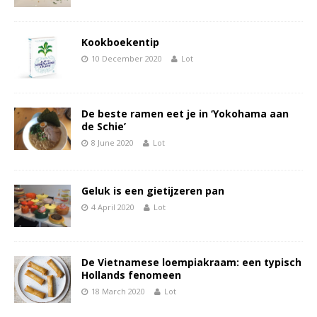
Kookboekentip
10 December 2020
Lot
De beste ramen eet je in ‘Yokohama aan
de Schie’
8 June 2020
Lot
Geluk is een gietijzeren pan
4 April 2020
Lot
De Vietnamese loempiakraam: een typisch
Hollands fenomeen
18 March 2020
Lot