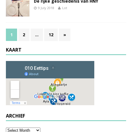
De rijke geschiedenis van HNY
9 July 2018
Lot
1
2
…
12
»
KAART
ARCHIEF