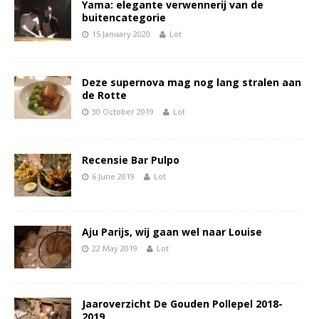
Yama: elegante verwennerij van de
buitencategorie
15 January 2020
Lot
Deze supernova mag nog lang stralen aan
de Rotte
30 October 2019
Lot
Recensie Bar Pulpo
6 June 2019
Lot
Aju Parijs, wij gaan wel naar Louise
22 May 2019
Lot
Jaaroverzicht De Gouden Pollepel 2018-
2019