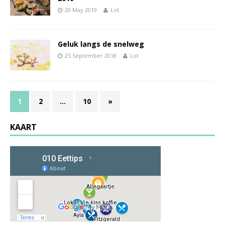
20 May 2019
Lot
Geluk langs de snelweg
25 September 2018
Lot
1
2
…
10
»
KAART