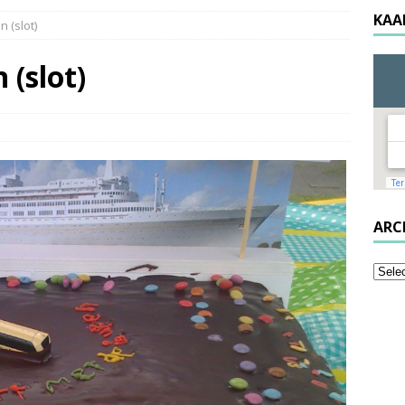
KAA
 (slot)
 (slot)
ARC