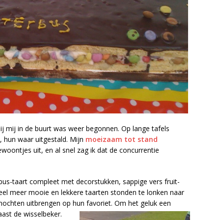
bij mij in de buurt was weer begonnen. Op lange tafels
 hun waar uitgestald. Mijn
moeizaam tot stand
oontjes uit, en al snel zag ik dat de concurrentie
us-taart compleet met decorstukken, sappige vers fruit-
eel meer mooie en lekkere taarten stonden te lonken naar
ochten uitbrengen op hun favoriet.
Om het geluk een
aast de wisselbeker.