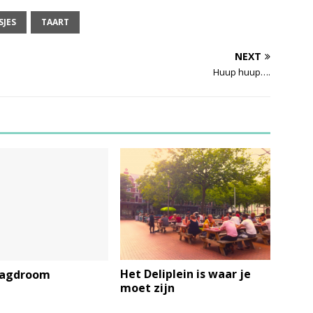
SJES
TAART
NEXT
Huup huup….
Het Deliplein is waar je
dagdroom
moet zijn