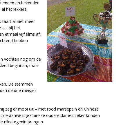
vrienden en bekenden
al het lekkers.
 taart al niet meer
 als bij het
n etmaal vijf films af,
ochtend hebben
sen vochten nog om de
lkleed beginnen, maar
oken. De stemmen
dden de drie meisjes
 hij zag er mooi uit – met rood marsepein en Chinese
at de aanwezige Chinese oudere dames zeker konden
e niks tegenin brengen.