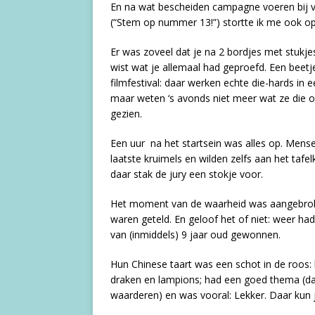
En na wat bescheiden campagne voeren bij 
(“Stem op nummer 13!”) stortte ik me ook op 
Er was zoveel dat je na 2 bordjes met stukjes
wist wat je allemaal had geproefd. Een beetje
filmfestival: daar werken echte die-hards in ee
maar weten ‘s avonds niet meer wat ze die 
gezien.
Een uur na het startsein was alles op. Men
laatste kruimels en wilden zelfs aan het tafe
daar stak de jury een stokje voor.
Het moment van de waarheid was aangebr
waren geteld. En geloof het of niet: weer ha
van (inmiddels) 9 jaar oud gewonnen.
Hun Chinese taart was een schot in de roos:
draken en lampions; had een goed thema (d
waarderen) en was vooral: Lekker. Daar kun j