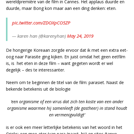
wereldpremière van de film in Cannes. Het applaus duurde en
duurde, maar Bong kon maar aan een ding denken: eten.
pic.twitter.com/ZDOXpCO5ZP
— karen han (@karenyhan)
May 24, 2019
De hongerige Koreaan zorgde ervoor dat ik met een extra eet-
oog naar Parasite ging kijken. En juist omdat het geen eetfilm
is, is het eten in deze film – want gegeten wordt er wel
degelijk – des te interessanter.
Neem om te beginnen de titel van de film: parasiet. Naast de
bekende betekenis uit de biologie
‘een organisme of een virus dat zich ten koste van een ander
organisme waarmee hij samenleeft (de gastheer) in stand houdt
en vermenigvuldigt’
is er ook een meer letterlijke betekenis van het woord in het
Grieks: een mee-eter (van para (naast, bij) en sitos (tarwe,