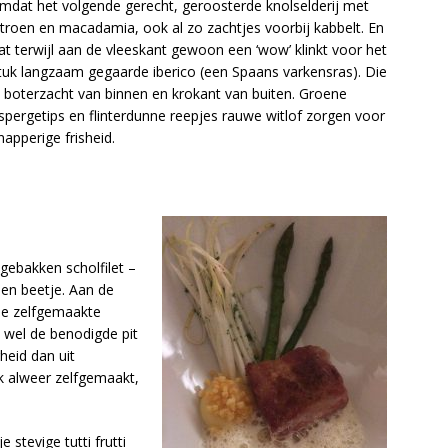
mdat het volgende gerecht, geroosterde knolselderij met
itroen en macadamia, ook al zo zachtjes voorbij kabbelt. En
at terwijl aan de vleeskant gewoon een ‘wow’ klinkt voor het
tuk langzaam gegaarde iberico (een Spaans varkensras). Die
s boterzacht van binnen en krokant van buiten. Groene
spergetips en flinterdunne reepjes rauwe witlof zorgen voor
napperige frisheid.
 gebakken scholfilet –
en beetje. Aan de
 De zelfgemaakte
 wel de benodigde pit
heid dan uit
k alweer zelfgemaakt,
 stevige tutti frutti