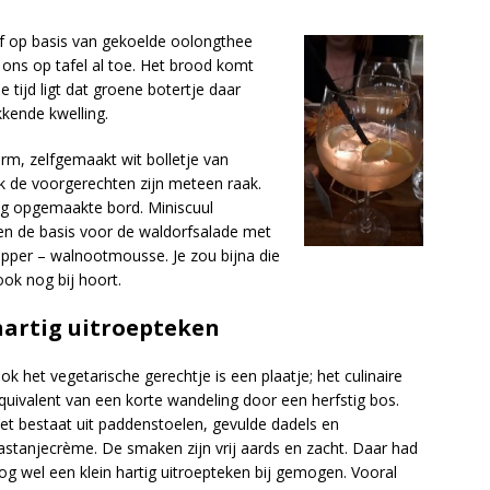
ief op basis van gekoelde oolongthee
 ons op tafel al toe. Het brood komt
e tijd ligt dat groene botertje daar
kkende kwelling.
rm, zelfgemaakt wit bolletje van
ok de voorgerechten zijn meteen raak.
tig opgemaakte bord. Miniscuul
en de basis voor de waldorfsalade met
pper – walnootmousse. Je zou bijna die
ok nog bij hoort.
hartig uitroepteken
ok het vegetarische gerechtje is een plaatje; het culinaire
quivalent van een korte wandeling door een herfstig bos.
et bestaat uit paddenstoelen, gevulde dadels en
astanjecrème. De smaken zijn vrij aards en zacht. Daar had
og wel een klein hartig uitroepteken bij gemogen. Vooral