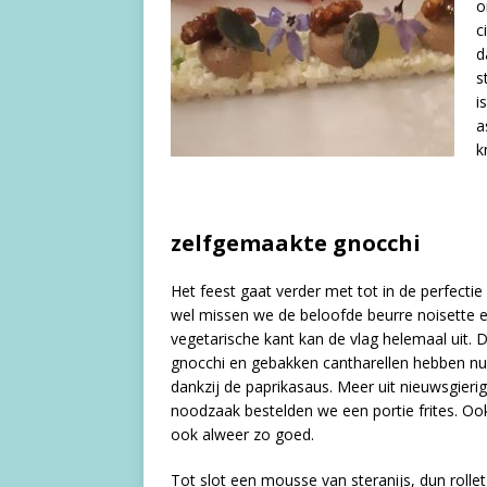
o
c
d
s
i
a
k
zelfgemaakte gnocchi
Het feest gaat verder met tot in de perfectie
wel missen we de beloofde beurre noisette e
vegetarische kant kan de vlag helemaal uit.
gnocchi en gebakken cantharellen hebben nu
dankzij de paprikasaus. Meer uit nieuwsgierig
noodzaak bestelden we een portie frites. Oo
ook alweer zo goed.
Tot slot een mousse van steranijs, dun rolletje