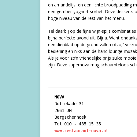
en amandelijs, en een lichte broodpudding m
een gember-yoghurt sorbet. Deze desserts ov
hoge niveau van de rest van het menu.
Tel daarbij op de fijne wijn-spijs combinati
bijna perfecte avond uit. Bijna. Want ondank
een dienblad op de grond vallen ofzo,’’ verz
bediening en niks aan de hand lounge-muzak 
Als je voor zo’n vriendelijke prijs zulke mooi
zijn. Deze supernova mag schaamteloos schi
NOVA
Rottekade 31

2661 JN

Bergschenhoek

www.restaurant-nova.nl