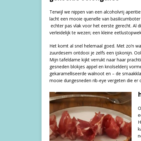
Terwijl we nippen van een alcoholvrij aperit
lacht een mooie quenelle van basilicumboter
echter pas vlak voor het eerste gerecht. Al di
verleidelijk te wezen; een kleine eetlustopwe
Het komt al snel helemaal goed. Met zo’n wa
zuurdesem ontdooi je zelfs een ijskonijn. O
Mijn tafeldame kijkt verrukt naar haar prach
gesneden blokjes appel en knolselderij vorm
gekaramelliseerde walnoot en – de smaakkla
mooie dungesneden rib-eye vergeten die er o
O
e
H
k
n