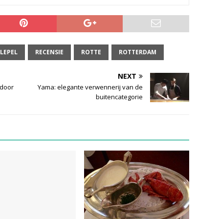
LEPEL
RECENSIE
ROTTE
ROTTERDAM
NEXT
 door
Yama: elegante verwennerij van de
buitencategorie