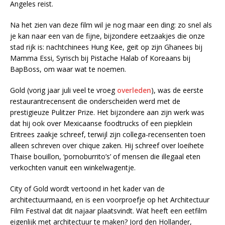
Angeles reist.
Na het zien van deze film wil je nog maar een ding: zo snel als
je kan naar een van de fijne, bijzondere eetzaakjes die onze
stad rijk is: nachtchinees Hung Kee, geit op zijn Ghanees bij
Mamma Essi, Syrisch bij Pistache Halab of Koreaans bij
BapBoss, om waar wat te noemen.
Gold (vorig jaar juli veel te vroeg
overleden
), was de eerste
restaurantrecensent die onderscheiden werd met de
prestigieuze Pulitzer Prize. Het bijzondere aan zijn werk was
dat hij ook over Mexicaanse foodtrucks of een piepklein
Eritrees zaakje schreef, terwijl zijn collega-recensenten toen
alleen schreven over chique zaken. Hij schreef over loeihete
Thaise bouillon, ‘pornoburrito’s’ of mensen die illegaal eten
verkochten vanuit een winkelwagentje.
City of Gold wordt vertoond in het kader van de
architectuurmaand, en is een voorproefje op het Architectuur
Film Festival dat dit najaar plaatsvindt. Wat heeft een eetfilm
eigenlijk met architectuur te maken? Jord den Hollander,