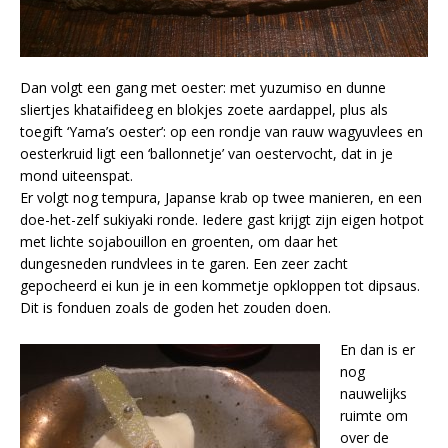
Dan volgt een gang met oester: met yuzumiso en dunne
sliertjes khataifideeg en blokjes zoete aardappel, plus als
toegift ‘Yama’s oester’: op een rondje van rauw wagyuvlees en
oesterkruid ligt een ‘ballonnetje’ van oestervocht, dat in je
mond uiteenspat.
Er volgt nog tempura, Japanse krab op twee manieren, en een
doe-het-zelf sukiyaki ronde. Iedere gast krijgt zijn eigen hotpot
met lichte sojabouillon en groenten, om daar het
dungesneden rundvlees in te garen. Een zeer zacht
gepocheerd ei kun je in een kommetje opkloppen tot dipsaus.
Dit is fonduen zoals de goden het zouden doen.
En dan is er
nog
nauwelijks
ruimte om
over de