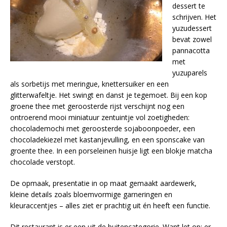
dessert te
schrijven. Het
yuzudessert
bevat zowel
pannacotta
met
yuzuparels
als sorbetijs met meringue, knettersuiker en een
glitterwafeltje. Het swingt en danst je tegemoet. Bij een kop
groene thee met geroosterde rijst verschijnt nog een
ontroerend mooi miniatuur zentuintje vol zoetigheden:
chocolademochi met geroosterde sojaboonpoeder, een
chocoladekiezel met kastanjevulling, en een sponscake van
groente thee. In een porseleinen huisje ligt een blokje matcha
chocolade verstopt.
De opmaak, presentatie in op maat gemaakt aardewerk,
kleine details zoals bloemvormige garneringen en
kleuraccentjes – alles ziet er prachtig uit én heeft een functie.
Dit restaurant is er een uit de buitencategorie. Want let op: er