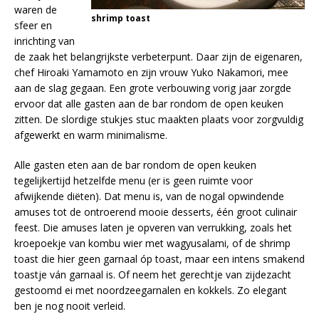
waren de
shrimp toast
sfeer en
inrichting van
de zaak het belangrijkste verbeterpunt. Daar zijn de eigenaren,
chef Hiroaki Yamamoto en zijn vrouw Yuko Nakamori, mee
aan de slag gegaan. Een grote verbouwing vorig jaar zorgde
ervoor dat alle gasten aan de bar rondom de open keuken
zitten. De slordige stukjes stuc maakten plaats voor zorgvuldig
afgewerkt en warm minimalisme.
Alle gasten eten aan de bar rondom de open keuken
tegelijkertijd hetzelfde menu (er is geen ruimte voor
afwijkende diëten). Dat menu is, van de nogal opwindende
amuses tot de ontroerend mooie desserts, één groot culinair
feest. Die amuses laten je opveren van verrukking, zoals het
kroepoekje van kombu wier met wagyusalami, of de shrimp
toast die hier geen garnaal óp toast, maar een intens smakend
toastje ván garnaal is. Of neem het gerechtje van zijdezacht
gestoomd ei met noordzeegarnalen en kokkels. Zo elegant
ben je nog nooit verleid.