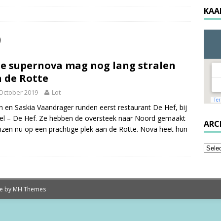
KAA
9
e supernova mag nog lang stralen
 de Rotte
October 2019
Lot
n en Saskia Vaandrager runden eerst restaurant De Hef, bij
el – De Hef. Ze hebben de oversteek naar Noord gemaakt
ARC
izen nu op een prachtige plek aan de Rotte. Nova heet hun
me by
MH Themes