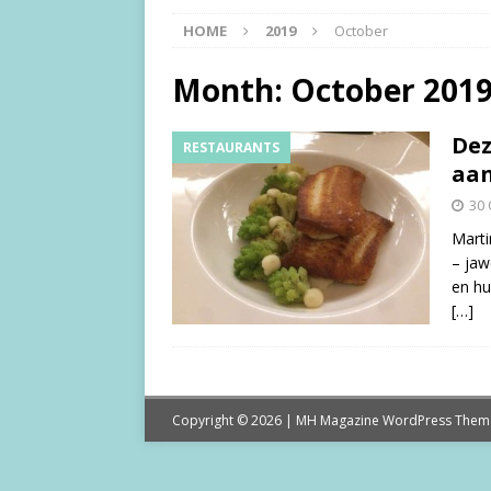
HOME
2019
October
Month:
October 201
Dez
RESTAURANTS
aan
30 
Marti
– jaw
en hu
[…]
Copyright © 2026 | MH Magazine WordPress The