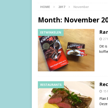
HOME
2017
November
Month:
November 2
Rar
EETWINKELEN
27
Dit i
koffi
Rec
RESTAURANTS
15
Plan 
Deze 