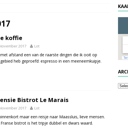
KAA
017
e koffie
 November 2017
Lot
s met afstand een van de raarste dingen die ik ooit op
egebied heb geproefd: espresso in een meeneemkuipje.
ARC
ensie Bistrot Le Marais
 November 2017
Lot
binnenkort maar een reisje naar Maassluis, lieve mensen.
Franse bistrot is het tripje dubbel en dwars waard.