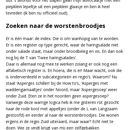
dus ‘s avonds voor het slapen gaan mijn advocaatje met een
piepklein lepeltje uit een piepklein glaasje en ben ik heel
tevreden (ik ben nu officiëel oud).
Zoeken naar de worstenbroodjes
Er is één maar: de index. Die is om wanhopig van te worden.
Er is een register op type gerecht, waar de haringsalade niet
onder salade staat, maar onder broodbeleg en vis. En dan ook
nog bij de T van ‘Twee haringsalades’.
Daar is allemaal nog mee te werken zolang er ook nog een
alfabetisch register is. En hoera, die is er! Maar wacht, ook die
is onderverdeeld in subcategorieën en regio’s. Waarom? Nu
staat ‘Asperges schillen’ bij de How to’s, ‘Asperges met
waddengarnaaltjes’ onder Noord, maar ‘Aspergesoep’ weer
onder Zuid. Eten ze in het noorden geen aspergesoep?
Vanwege deze warrige logica heb ik me gisteren rot gezocht
naar de rode kool met appeltjes (onder de L van Langzaam
gestoofd) en eerder al naar de worstenbroodjes. Die wonen
ergens in de regio Zuid uiteraard, maar waar? Echt niet te
doen. Wie ze vindt krijgt van mij een zelfgebakken