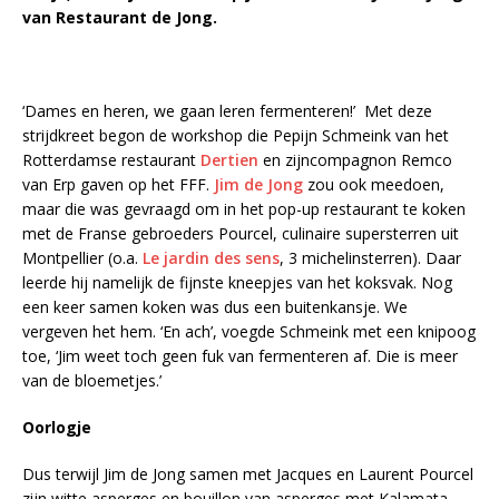
van Restaurant de Jong.
‘Dames en heren, we gaan leren fermenteren!’ Met deze
strijdkreet begon de workshop die Pepijn Schmeink van het
Rotterdamse restaurant
Dertien
en zijncompagnon Remco
van Erp gaven op het FFF.
Jim de Jong
zou ook meedoen,
maar die was gevraagd om in het pop-up restaurant te koken
met de Franse gebroeders Pourcel, culinaire supersterren uit
Montpellier (o.a.
Le jardin des sens
, 3 michelinsterren). Daar
leerde hij namelijk de fijnste kneepjes van het koksvak. Nog
een keer samen koken was dus een buitenkansje. We
vergeven het hem. ‘En ach’, voegde Schmeink met een knipoog
toe, ‘Jim weet toch geen fuk van fermenteren af. Die is meer
van de bloemetjes.’
Oorlogje
Dus terwijl Jim de Jong samen met Jacques en Laurent Pourcel
zijn witte asperges en bouillon van asperges met Kalamata-