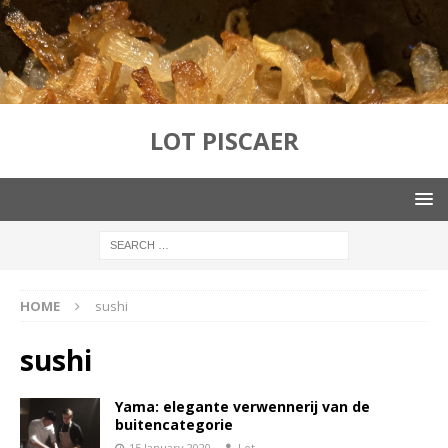
LOT PISCAER
HOME
sushi
sushi
Yama: elegante verwennerij van de
buitencategorie
15 January 2020
Lot