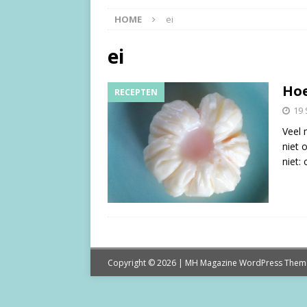
HOME
ei
ei
Hoe
RECEPTEN
19
Veel 
niet 
niet:
Copyright © 2026 | MH Magazine WordPress The