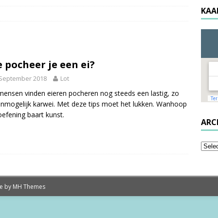
KAA
 pocheer je een ei?
 September 2018
Lot
mensen vinden eieren pocheren nog steeds een lastig, zo
onmogelijk karwei. Met deze tips moet het lukken. Wanhoop
 oefening baart kunst.
ARC
me by
MH Themes