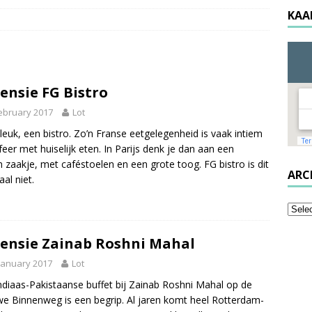
KAA
ensie FG Bistro
ebruary 2017
Lot
d leuk, een bistro. Zo’n Franse eetgelegenheid is vaak intiem
feer met huiselijk eten. In Parijs denk je dan aan een
m zaakje, met caféstoelen en een grote toog. FG bistro is dit
ARC
aal niet.
ensie Zainab Roshni Mahal
January 2017
Lot
ndiaas-Pakistaanse buffet bij Zainab Roshni Mahal op de
e Binnenweg is een begrip. Al jaren komt heel Rotterdam-