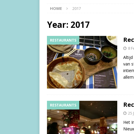
HOME
2017
Year:
2017
Rec
RESTAURANTS
8 F
Altij
van s
intie
allem
Rec
RESTAURANTS
25 
Het I
Nieuw