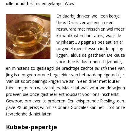
dille houdt het fris en gelaagd. Wow.
En daarbij drinken we…een kopje
thee. Dat is verrassend in een
restaurant met misschien wel meer
klimaatkasten dan tafels, waar de
wijnkaart 38 pagina’s beslaat ‘en er
nog veel meer flessen in de opslag
liggen’, aldus de gastheer. De keuze
voor thee is dus ronduit bijzonder,
en minstens zo geslaagd: de prachtige zachte
pu erh
thee van
Jing is een gedroomde begeleider van het aardappelgerechtje.
‘Van dit soort pairings krijgen we zin in een diner met louter
thee,’ mijmeren we zachtjes. Maar dat was voor we de wijnen
proeven die onze gastheer enthousiast voor ons inschenkt.
Gewoon, om even te proberen. Een knisperende Riesling, een
gave PX uit Jerez; wijnmissionaris Gonzalez kan het – tot onze
tevredenheid- niet laten.
Kubebe-pepertje