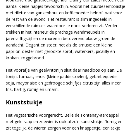
aantal kleine hapjes tevoorschijn. Vooral het zuurdesemtoastje
met rillette van ganzenbout en koffiepoeder belooft wat voor
de rest van de avond. Het restaurant is slim ingedeeld in
verschillende ruimtes waardoor je nooit verloren zit. Verder
trekken in het interieur de prachtige wandmeubels in
jarenvijftigstijl en de muren in betoverend blauw-groen de
aandacht. Elegant en stoer, net als de amuse: een kleine
papillon-oester met gerookte sprot, waterkers, picalilly en
krokant roggebrood.
Het voorafje van geelvintonijn sluit daar naadloos op aan. De
tonijn, tomaat, enoki (kleine paddestoelen), gebarbequede
soja, mayonaise en gedroogde schijfjes citrus zijn alles ineen:
fris, hartig, romig en umami.
Kunststukje
Het vegetarische voorgerecht, Belle de Fontenay-aardappel
met gele raap en zeewier is ook al zo’n kunststukje. Romig en
zilt tegelijk, de wieren zorgen voor een knappertje, een takje