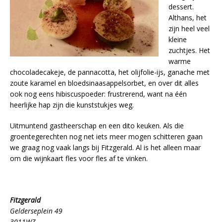
dessert.
Althans, het
zijn heel veel
kleine
zuchtjes. Het
warme
chocoladecakeje, de pannacotta, het olijfolie-ijs, ganache met
zoute karamel en bloedsinaasappelsorbet, en over dit alles
ook nog eens hibiscuspoeder: frustrerend, want na één
heerlijke hap zijn die kunststukjes weg.
Uitmuntend gastheerschap en een dito keuken. Als die
groentegerechten nog net iets meer mogen schitteren gaan
we graag nog vaak langs bij Fitzgerald. Al is het alleen maar
om die wijnkaart fles voor fles af te vinken.
Fitzgerald
Gelderseplein 49
3011WZ