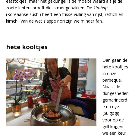
eetstokjes, maar het geklungel is de moeite waard als je de
zoete lenteui proeft die is meegebakken. De
kimbap
(Koreaanse sushi) heeft een frisse vulling van rijst, rettich en
kimchi. Van de wat slappe nori zijn we minder fan.
hete kooltjes
Dan gaan de
hete kooltjes
in onze
barbeque.
Naast de
dungesneden
gemarineerd
e rib eye
(bulgogi)
voor op de
grill krijgen
we een keur