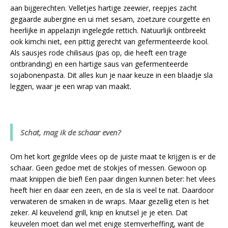
aan bijgerechten. Velletjes hartige zeewier, reepjes zacht
gegaarde aubergine en ui met sesam, zoetzure courgette en
heerlijke in appelazijn ingelegde rettich. Natuurlijk ontbreekt
ook kimchi niet, een pittig gerecht van gefermenteerde kool.
Als sausjes rode chilisaus (pas op, die heeft een trage
ontbranding) en een hartige saus van gefermenteerde
sojabonenpasta. Dit alles kun je naar keuze in een blaadje sla
leggen, waar je een wrap van maakt.
Schat, mag ik de schaar even?
Om het kort gegrilde vlees op de juiste maat te krijgen is er de
schaar. Geen gedoe met de stokjes of messen. Gewoon op
maat knippen die bief! Een paar dingen kunnen beter: het vlees
heeft hier en daar een zeen, en de sla is veel te nat. Daardoor
verwateren de smaken in de wraps. Maar gezellig eten is het
zeker. Al keuvelend grill, knip en knutsel je je eten. Dat
keuvelen moet dan wel met enige stemverheffing, want de