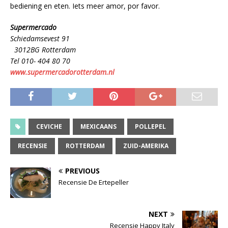
bediening en eten. Iets meer amor, por favor.
Supermercado
Schiedamsevest 91
3012BG Rotterdam
Tel 010- 404 80 70
www.supermercadorotterdam.nl
CEVICHE
MEXICAANS
POLLEPEL
RECENSIE
ROTTERDAM
ZUID-AMERIKA
PREVIOUS
Recensie De Ertepeller
NEXT
Recensie Happy Italy