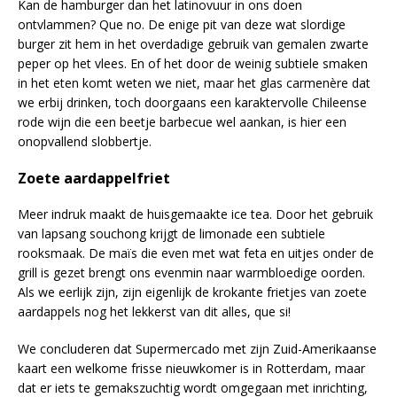
Kan de hamburger dan het latinovuur in ons doen
ontvlammen? Que no. De enige pit van deze wat slordige
burger zit hem in het overdadige gebruik van gemalen zwarte
peper op het vlees. En of het door de weinig subtiele smaken
in het eten komt weten we niet, maar het glas carmenère dat
we erbij drinken, toch doorgaans een karaktervolle Chileense
rode wijn die een beetje barbecue wel aankan, is hier een
onopvallend slobbertje.
Zoete aardappelfriet
Meer indruk maakt de huisgemaakte ice tea. Door het gebruik
van lapsang souchong krijgt de limonade een subtiele
rooksmaak. De maïs die even met wat feta en uitjes onder de
grill is gezet brengt ons evenmin naar warmbloedige oorden.
Als we eerlijk zijn, zijn eigenlijk de krokante frietjes van zoete
aardappels nog het lekkerst van dit alles, que si!
We concluderen dat Supermercado met zijn Zuid-Amerikaanse
kaart een welkome frisse nieuwkomer is in Rotterdam, maar
dat er iets te gemakszuchtig wordt omgegaan met inrichting,