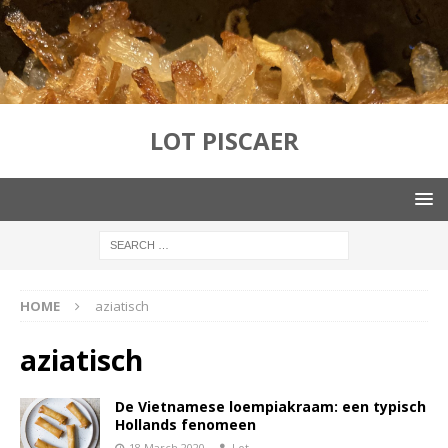
LOT PISCAER
HOME
aziatisch
aziatisch
De Vietnamese loempiakraam: een typisch
Hollands fenomeen
18 March 2020
Lot