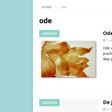
HOME
ode
ode
Ode
LEESVOER
5 A
Ode a
prach
diep 
De 
LEESVOER
27 