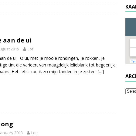
KAA
 aan de ui
ugust 2015
Lot
an de ui O ui, met je mooie rondingen, je rokken, je
tige tint die varieert van maagdelijk lelieblank tot begeerlijk
paars. Het liefst zou ik zo mijn tanden in je zetten.
[…]
ARC
Jong
January 2013
Lot