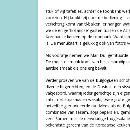
stuk of vijf tafeltjes, achter de toonbank w
voorzien. Hij kookt, zij doet de bediening –
verlichting komt van tl-balken, er hangen wa
we de enige ‘hollandse’ gasten tussen de Azia
Koreaanse keuken op de toonbank. Want lang 
is. De menukaart is gelukkig ook van foto’s 
Als voorafje nemen we Man Du, gefrituurde K
De meeste smaak komt van het sesamdipsausj
aardse smaak die ons erg bevalt.
Verder proeven we van de Bulgogi,een schote
diverse bijgerechten, en de Dosirak, een vis
vakjesbord, waarbij ieder gerechtje zijn eig
zalm met sojasaus en wasabi, twee grote gefri
hetzelfde gemarineerde rundvlees als de Bul
combinatie van sesam, soja pepers en, gemb
vers. Samen met de eenvoudige taugésalade m
bekendste gerecht van de Koreaanse keuken, 