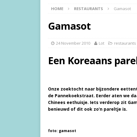
HOME
RESTAURANTS
Gamasot
Gamasot
24 November 2010
Lot
restaurants
Een Koreaans parel
Onze zoektocht naar bijzondere eettentj
de Pannekoekstraat. Eerder aten we daa
Chinees eethuisje. Iets verderop zit Ga
benieuwd of dit ook zo’n pareltje is.
foto: gamasot