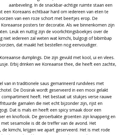
aanbeveling. In de snackbar-achtige ruimte staan een
erkt een Koreaans echtbaar hard om iedereen van eten te
 voorzien van een roze schort met beertjes erop. De
t Koreaanse posters ter decoratie. Als we binnenkomen zijn
ten. Leuk en nuttig zijn de voorlichtingsboekjes over de
niet iedereen zal weten wat kimchi, bulgogi of bibimbap
voorzien, dat maakt het bestellen nog eenvoudiger.
oreaanse dumplings. Die zijn gevuld met kool, ui en vlees.
e. Erbij drinken we Koreaanse thee, die heeft een zachte,
l van in traditionele saus gemarineerd rundvlees met
schotel. De Dosirak wordt geserveerd in een mooi gelakt
en compartiment heeft. Het bestaat uit stukjes verse rauwe
tuurde garnalen die niet echt bijzonder zijn, rijst en
gogi. Dat is mals en heeft een spicy smaak door een
er en knoflook. De geroerbakte groenten zijn knapperig en
et sesamolie is dit de treffer van de avond. Het
de kimchi, krijgen we apart geserveerd. Het is met rode