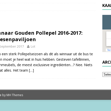
KAA
naar Gouden Pollepel 2016-2017:
esenpaviljoen
 September 2017
Lot
 een sterk Pollepelseizoen als dit als winnaar uit de bus te
 moet je heel wat in huis hebben. Gesteven tafellinnen,
ARC
nmeubels, de meest exclusieve ingrediënten…? Nee. Niets
at alles. Het team
[…]
me by
MH Themes