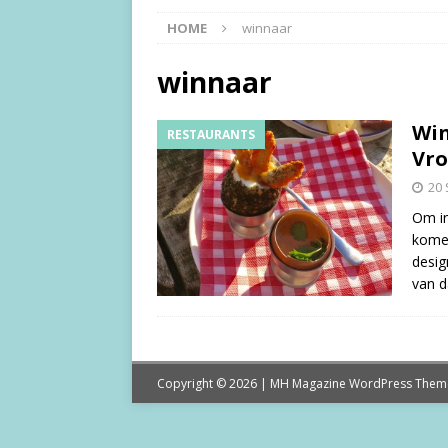
HOME
winnaar
winnaar
Win
RESTAURANTS
Vro
20
Om in
komen
desig
van d
Copyright © 2026 | MH Magazine WordPress The