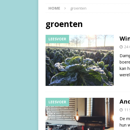
HOME
groenten
groenten
Win
LEESVOER
24 
Dampe
boere
kan h
werel
And
LEESVOER
11
De m
hun w