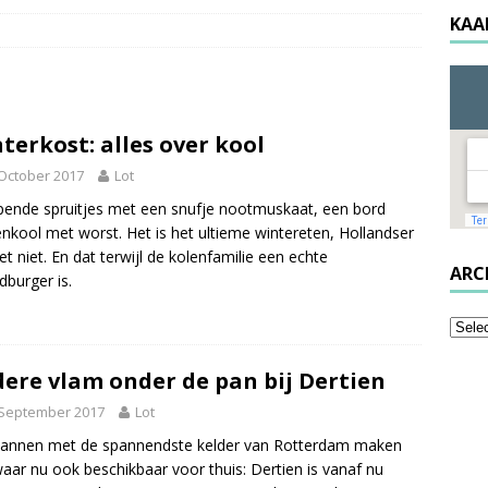
KAA
terkost: alles over kool
October 2017
Lot
nde spruitjes met een snufje nootmuskaat, een bord
nkool met worst. Het is het ultieme wintereten, Hollandser
et niet. En dat terwijl de kolenfamilie een echte
ARC
dburger is.
ere vlam onder de pan bij Dertien
 September 2017
Lot
annen met de spannendste kelder van Rotterdam maken
aar nu ook beschikbaar voor thuis: Dertien is vanaf nu