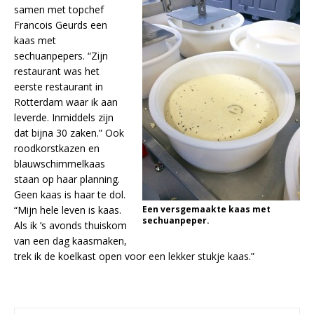
samen met topchef
Francois Geurds een
kaas met
sechuanpepers. “Zijn
restaurant was het
eerste restaurant in
Rotterdam waar ik aan
leverde. Inmiddels zijn
dat bijna 30 zaken.” Ook
roodkorstkazen en
blauwschimmelkaas
staan op haar planning.
Geen kaas is haar te dol.
“Mijn hele leven is kaas.
Een versgemaakte kaas met
sechuanpeper.
Als ik ’s avonds thuiskom
van een dag kaasmaken,
trek ik de koelkast open voor een lekker stukje kaas.”