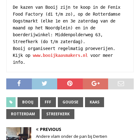
De kazen van Booij zijn te koop in de Fenix 
Food Factory (di t/m zo), op de Rotterdamse 
Oogstmarkt (elke 1e en 3e zaterdag van de 
maand op het Noordplein) en in de 
boerderijwinkel: Middenpolderweg 63, 
Streefkerk (do t/m zaterdag). 

Booij organiseert regelmatig proeverijen. 

Kijk op 
www.booijkaasmakers.nl
 voor meer 
info.
BOOIJ
FFF
GOUDSE
KAAS
ROTTERDAM
STREEFKERK
PREVIOUS
Andere vlam onder de pan bij Dertien