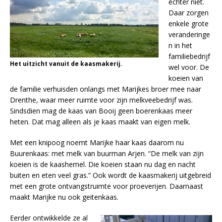
echter niet.
Daar zorgen
enkele grote
veranderinge
n in het
familiebedrijf
Het uitzicht vanuit de kaasmakerij.
wel voor. De
koeien van
de familie verhuisden onlangs met Marijkes broer mee naar
Drenthe, waar meer ruimte voor zijn melkveebedrijf was.
Sindsdien mag de kaas van Booij geen boerenkaas meer
heten. Dat mag alleen als je kaas maakt van eigen melk.
Met een knipoog noemt Marijke haar kaas daarom nu
Buurenkaas: met melk van buurman Arjen. “De melk van zijn
koeien is de kaashemel. Die koeien staan nu dag en nacht
buiten en eten veel gras.” Ook wordt de kaasmakerij uitgebreid
met een grote ontvangstruimte voor proeverijen. Daarnaast
maakt Marijke nu ook geitenkaas.
Eerder ontwikkelde ze al